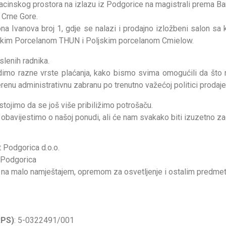
inskog prostora na izlazu iz Podgorice na magistrali prema Bar
 Crne Gore.
mona Ivanova broj 1, gdje se nalazi i prodajno izložbeni salon 
škim Porcelanom THUN i Poljskim porcelanom Cmielow.
lenih radnika.
imo razne vrste plaćanja, kako bismo svima omogućili da što n
renu administrativnu zabranu po trenutno važećoj politici prodaje
tojimo da se još više pribiližimo potrošaču.
avijestimo o našoj ponudi, ali će nam svakako biti izuzetno zad
Podgorica d.o.o.
 Podgorica
na malo namještajem, opremom za osvetljenje i ostalim predme
RPS)
: 5-0322491/001