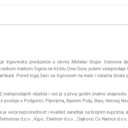
je trgovinsko preduzeće u okviru Metalac Grupe. Osnovna dje
ačkom markom Sigma na tržištu Crne Gore, putem veleprodaje i
rtikala. Pored toga, bavi se trgovinom na malo i robama široke 
maloprodajnih objekta i već je u prvoj godini znatno unapredio 
 postoje u Podgorici, Pljevljima, Bijelom Polju, Baru, Herceg No
 je veća neposrednost i kvalitet saradnje sa brojnim kupcima, a
Tehnomax d.o.o. , Kips , Elektron d.o.o. , Dajkovic Co Namos d.o.o.