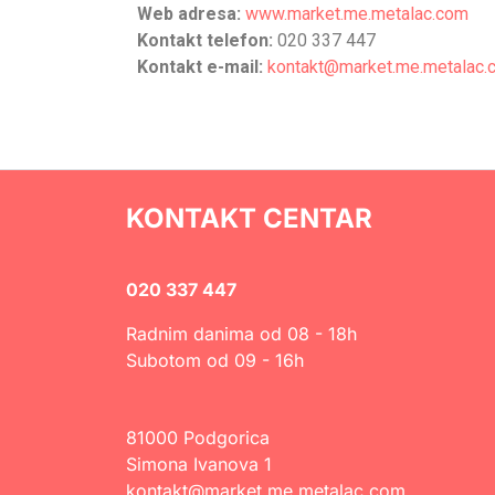
Web adresa:
www.market.me.metalac.com
Kontakt telefon:
020 337 447
Kontakt e-mail:
kontakt@market.me.metalac.
KONTAKT CENTAR
020 337 447
Radnim danima od 08 - 18h
Subotom od 09 - 16h
81000 Podgorica
Simona Ivanova 1
kontakt@market.me.metalac.com