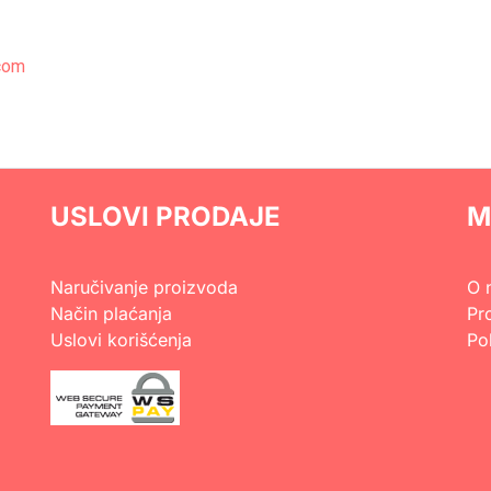
com
USLOVI PRODAJE
M
Naručivanje proizvoda
O 
Način plaćanja
Pr
Uslovi korišćenja
Pol