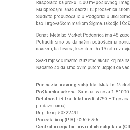
Raspolaže sa preko 1500 m² poslovnog i magac
Maloprodajni lanac sadrzi 12 prodavnica širom
Sjedište preduzeća je u Podgorici u ulici Si
kao i trgovačkom markom Sigma, takodje i Ce
Danas Metalac Market Podgorica ima 48 zapos
Potrudili smo se da našim potrošačima ponud
novcem, karticama, kreditom do 15 rata uz ovje
Svaki mjesec imamo izuzetne akcije kojima nas
Nadamo se da smo ovim putem uspjeli da vas ob
Pun naziv pravnog subjekta:
Metalac Market 
Poštanska adresa:
Simona Ivanova 1, 81000
Delatnost i šifra delatnosti:
4759 – Trgovina 
prodavnicama)
Reg. broj:
50322491
Poreski broj (PIB):
02626756
Centralni registar privrednih subjekata (C