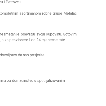
u i Petrovcu.
sa kompletnim asortimanom robne grupe Metalac
esmetanije obavljaju svoju kupovinu. Gotovim
, a za penzionere I do 24 mjesecne rate.
ovoljstvo da nas posjetite.
tima za domacinstvo u specijalizovanim