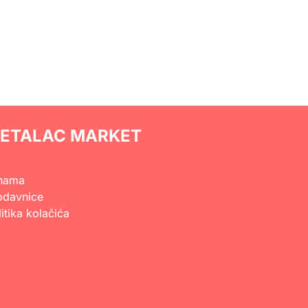
ETALAC MARKET
nama
odavnice
itika kolačića